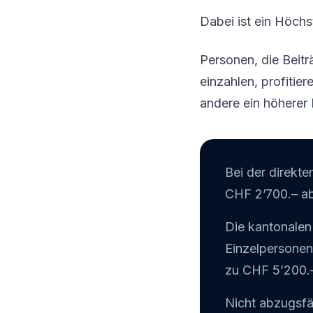
Dabei ist ein Höch
Personen, die Beitr
einzahlen, profitie
andere ein höherer B
Bei der direkt
CHF 2’700.– ab
Die kantonalen 
Einzelpersonen
zu CHF 5’200.
Nicht abzugsfä