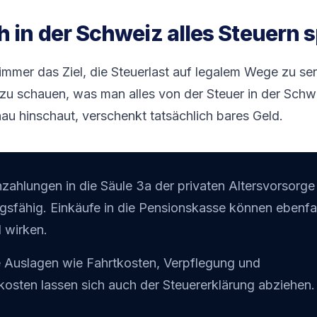
 in der Schweiz alles Steuern 
immer das Ziel, die Steuerlast auf legalem Wege zu s
f zu schauen, was man alles von der Steuer in der Sch
au hinschaut, verschenkt tatsächlich bares Geld.
inzahlungen in die Säule 3a der privaten Altersvorsorge
ugsfähig. Einkäufe in die Pensionskasse können ebenfa
 wirken.
 Auslagen wie Fahrtkosten, Verpflegung und
kosten lassen sich auch der Steuererklärung abziehen.