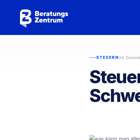
24. Dezem
STEUERN
Steuer
Schwe