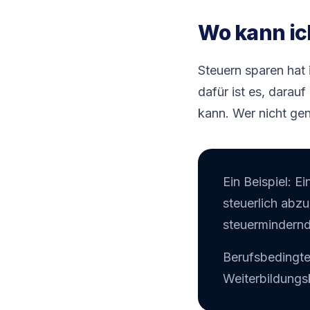
Wo kann ich
Steuern sparen hat 
dafür ist es, darau
kann. Wer nicht gen
Ein Beispiel: E
steuerlich abz
steuermindernd
Berufsbedingte
Weiterbildungs