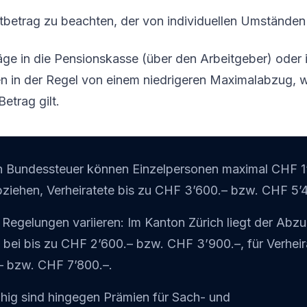
stbetrag zu beachten, der von individuellen Umständen
äge in die Pensionskasse (über den Arbeitgeber) oder 
ren in der Regel von einem niedrigeren Maximalabzug, 
etrag gilt.
en Bundessteuer können Einzelpersonen maximal CHF 1
ziehen, Verheiratete bis zu CHF 3’600.– bzw. CHF 5’4
Regelungen variieren: Im Kanton Zürich liegt der Abzu
 bei bis zu CHF 2’600.– bzw. CHF 3’900.–, für Verheira
– bzw. CHF 7’800.–.
hig sind hingegen Prämien für Sach- und