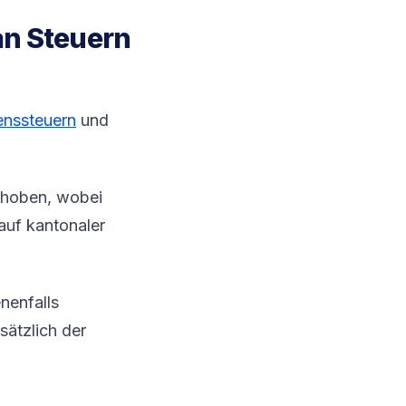
an Steuern
nssteuern
und
rhoben, wobei
auf kantonaler
nenfalls
sätzlich der