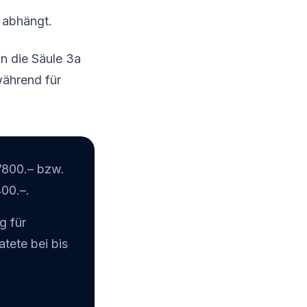
 abhängt.
in die Säule 3a
während für
’800.– bzw.
00.–.
g für
tete bei bis