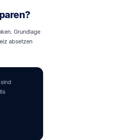
sparen?
enken. Grundlage
weiz absetzen
 sind
lls